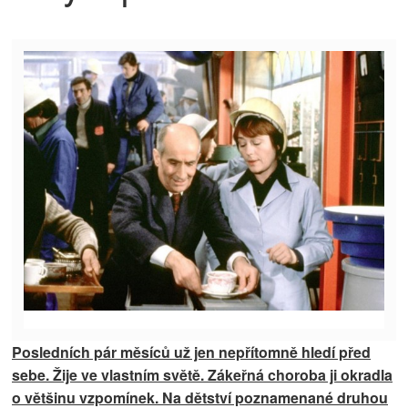
Posledních pár měsíců už jen nepřítomně hledí před
sebe. Žije ve vlastním světě. Zákeřná choroba ji okradla
o většinu vzpomínek. Na dětství poznamenané druhou