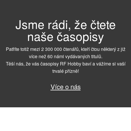
Jsme rádi, že čtete
naše časopisy
Patříte totiž mezi 2 300 000 čtenářů, kteří čtou některý z již
více než 60 námi vydávaných titulů.
Těší nás, že vás časopisy RF Hobby baví a vážíme si vaší
trvalé přízně!
Více o nás