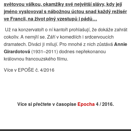
světovou válkou, okamžiky své největší slávy, kdy její
jméno vyslovoval s nábožnou úctou snad každý režisér
ve Francii, na život plný vzestupů i pádů…
Už na konzervatoři o ní kantoři prohlašují, že dokáže zahrát
cokoliv. A nemýlí se. Září v komediích i srdcervoucích
dramatech. Diváci ji milují. Pro mnohé z nich zůstává
Annie
Girardotová
(1931–2011) dodnes nepřekonanou
královnou francouzského filmu.
Více v EPOŠE č. 4/2016
Více si přečtete v časopise
Epocha
4 / 2016.