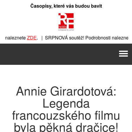
Přeskočit
Časopisy, které vás budou bavit
na
obsah
i naleznete
ZDE
. | SRPNOVÁ soutěž! Podrobnosti naleznete
te
ZDE
. | SRPNOVÁ soutěž! Podrobnosti naleznete
ZDE
. | 
Men
 SRPNOVÁ soutěž! Podrobnosti naleznete
ZDE
. | SRPNOVÁ s
Annie Girardotová:
Legenda
francouzského filmu
byla pěkná dračice!