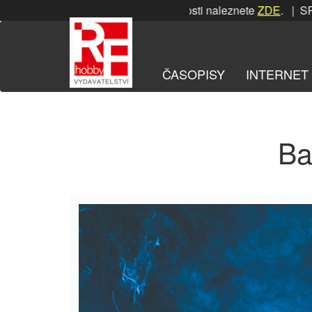
Přeskočit
SRPNOVÁ soutěž! Podrobnosti naleznete
ZDE
. | SRPN
na
obsah
ČASOPISY
INTERNET
Ba