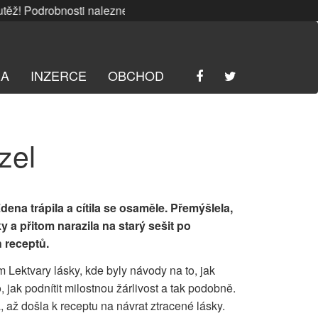
 Podrobnosti naleznete
ZDE
. | SRPNOVÁ soutěž! Podrobnost
RA
INZERCE
OBCHOD
zel
ena trápila a cítila se osaměle. Přemýšlela,
y a přitom narazila na starý sešit po
 receptů.
m Lektvary lásky, kde byly návody na to, jak
 jak podnítit milostnou žárlivost a tak podobně.
, až došla k receptu na návrat ztracené lásky.