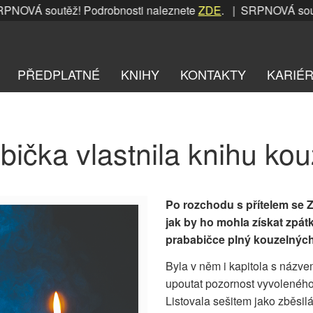
OVÁ soutěž! Podrobnosti naleznete
ZDE
. | SRPNOVÁ soutěž!
PŘEDPLATNÉ
KNIHY
KONTAKTY
KARIÉ
bička vlastnila knihu kou
Po rozchodu s přítelem se Zd
jak by ho mohla získat zpátk
prababičce plný kouzelných
Byla v něm i kapitola s názve
upoutat pozornost vyvoleného,
Listovala sešitem jako zběsilá