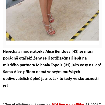
Herečka a moderátorka Alice Bendová (43) se musí
pořádně otáček! Ženy se jí totiž začínají lepit na
mladého partnera Michala Topola (31) jako vosy na lep!
Sama Alice přitom nemá ve svým mužských
obdivovatelích úplně jasno. Jak to tedy ve skutečnosti
je?
Více si přečtete v časopise
Můj čas na kafíčko
41 / 2017.