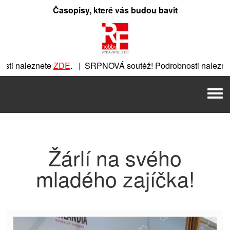
Přeskočit
Časopisy, které vás budou bavit
na
obsah
ti naleznete
ZDE
. | SRPNOVÁ soutěž! Podrobnosti naleznet
ete
ZDE
. | SRPNOVÁ soutěž! Podrobnosti naleznete
ZDE
. |
Men
| SRPNOVÁ soutěž! Podrobnosti naleznete
ZDE
. | SRPNOVÁ 
Žárlí na svého
mladého zajíčka!