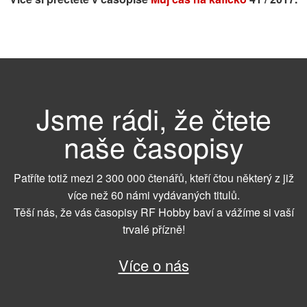
Jsme rádi, že čtete
naše časopisy
Patříte totiž mezi 2 300 000 čtenářů, kteří čtou některý z již
více než 60 námi vydávaných titulů.
Těší nás, že vás časopisy RF Hobby baví a vážíme si vaší
trvalé přízně!
Více o nás