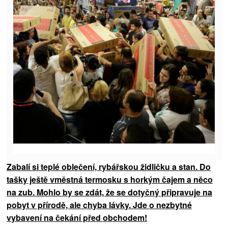
Zabalí si teplé oblečení, rybářskou židličku a stan. Do
tašky ještě vměstná termosku s horkým čajem a něco
na zub.
Mohlo by se zdát, že se dotyčný připravuje
na
pobyt v přírodě, ale chyba lávky. Jde o nezbytné
vybavení na čekání před obchodem!