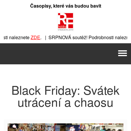
Přeskočit
Časopisy, které vás budou bavit
na
obsah
ti naleznete
ZDE
. | SRPNOVÁ soutěž! Podrobnosti nalezne
nete
ZDE
. | SRPNOVÁ soutěž! Podrobnosti naleznete
ZDE
. |
Men
 | SRPNOVÁ soutěž! Podrobnosti naleznete
ZDE
. | SRPNOVÁ 
Black Friday: Svátek
utrácení a chaosu