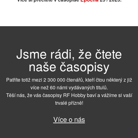
Jsme rádi, že čtete
naše časopisy
Patříte totiž mezi 2 300 000 čtenářů, kteří čtou některý z již
více než 60 námi vydávaných titulů.
Těší nás, že vás časopisy RF Hobby baví a vážíme si vaší
trvalé přízně!
Více o nás