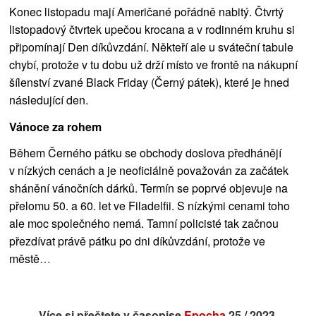
Konec listopadu mají Američané pořádně nabitý. Čtvrtý
listopadový čtvrtek upečou krocana a v rodinném kruhu si
připomínají Den díkůvzdání. Někteří ale u sváteční tabule
chybí, protože v tu dobu už drží místo ve frontě na nákupní
šílenství zvané Black Friday (Černý pátek), které je hned
následující den.
Vánoce za rohem
Během
Černého pátku se
obchody doslova předhánějí
v nízkých cenách a je neoficiálně považován za začátek
shánění vánočních dárků. Termín se poprvé objevuje na
přelomu 50. a 60. let ve Filadelfii. S
nízkými cenami
toho
ale moc společného nemá. Tamní policisté tak začnou
přezdívat právě pátku po dni díkůvzdání,
protože ve
městě
…
Více si přečtete v časopise
Epocha
25 / 2023.