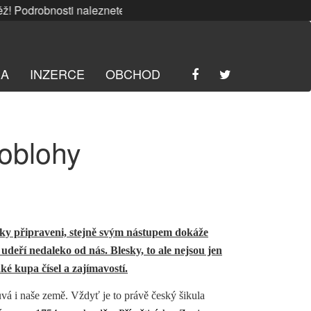
odrobnosti naleznete
ZDE
. | SRPNOVÁ soutěž! Podrobnosti
RA
INZERCE
OBCHOD
 oblohy
ky připraveni, stejně svým nástupem dokáže
udeří nedaleko od nás. Blesky, to ale nejsou jen
ké kupa čísel a zajímavostí.
 i naše země. Vždyť je to právě český šikula