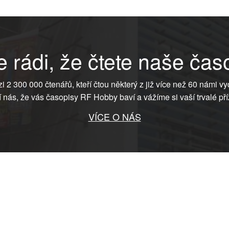
 rádi, že čtete naše čas
ezi 2 300 000 čtenářů, kteří čtou některý z již více než 60 námi vy
í nás, že vás časopisy RF Hobby baví a vážíme si vaší trvalé pří
VÍCE O NÁS
raze, oddíl C, vložka 75215