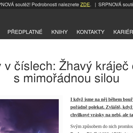
Á soutěž! Podrobnosti naleznete
ZDE
. | SRPNOVÁ soutěž! P
PŘEDPLATNÉ
KNIHY
KONTAKTY
KARIÉ
 v číslech: Žhavý kráječ
s mimořádnou silou
I když jsme na něj během bouř
pořádně polekat. Zvláště, když 
chvilkové vrásky na nebi, ale ta
Svým způsobem do nich promlouvá