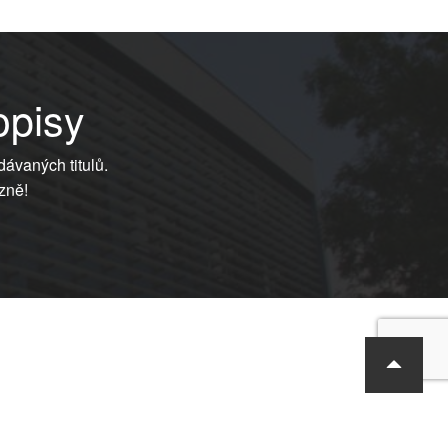
opisy
dávaných titulů.
zně!
Copyright © RF-Hobby s.r.o