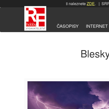
Přeskočit
SRPNOVÁ soutěž! Podrobnosti naleznete
ZDE
. | SRPNOV
na
obsah
ČASOPISY
INTERNET
Blesky