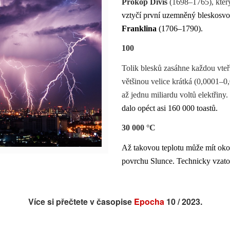
Prokop Diviš
(1698–1765), kter
vztyčí první uzemněný bleskosvod
Franklina
(1706–1790).
100
Tolik blesků zasáhne každou vteři
většinou velice krátká (0,0001–0,
až jednu miliardu voltů elektřiny.
dalo opéct asi
160 000 toastů.
30 000 °C
Až takovou teplotu může mít okoln
povrchu Slunce. Technicky vzato
Více si přečtete v časopise
Epocha
10 / 2023.