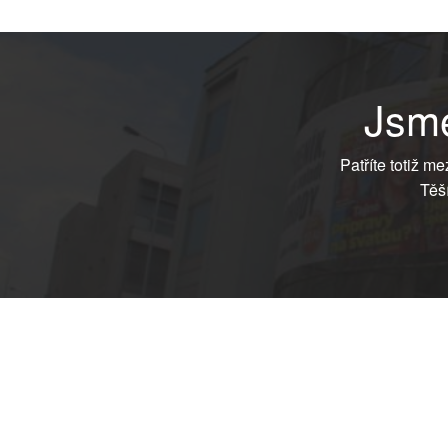
Jsme
Patříte totiž m
Těš
RF Hobby s.r.o., Bohdalecká 6/1420, Praha 10, 101 00
tel.: 420 281 090 611, e-mail: sekretariat@rf-hobby.cz
Společnost je zapsaná v OR vedeném Městským soudem v P