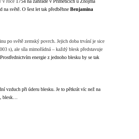
ý v roce
1754 na zahradě v Příměticích u Znojma
 na světě. O šest let tak předběhne
Benjamina
nu po světě zemský povrch. Jejich doba trvání je sice
003 s), ale síla mimořádná – každý blesk představuje
Prostřednictvím energie z jednoho blesku by se tak
í vzduch při úderu blesku. Je to pětkrát víc než na
…
, blesk