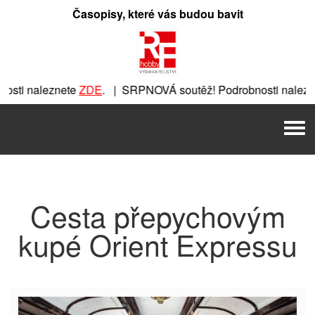
Přeskočit
Časopisy, které vás budou bavit
na
obsah
sti naleznete
ZDE
. | SRPNOVÁ soutěž! Podrobnosti nalezn
znete
ZDE
. | SRPNOVÁ soutěž! Podrobnosti naleznete
ZDE
. 
Men
. | SRPNOVÁ soutěž! Podrobnosti naleznete
ZDE
. | SRPNOVÁ
Cesta přepychovým
kupé Orient Expressu