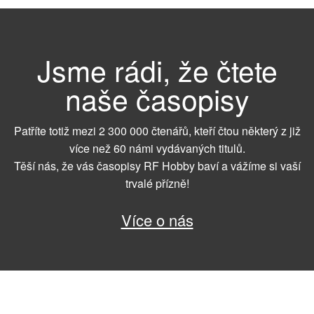
Jsme rádi, že čtete
naše časopisy
Patříte totiž mezi 2 300 000 čtenářů, kteří čtou některý z již
více než 60 námi vydávaných titulů.
Těší nás, že vás časopisy RF Hobby baví a vážíme si vaší
trvalé přízně!
Více o nás