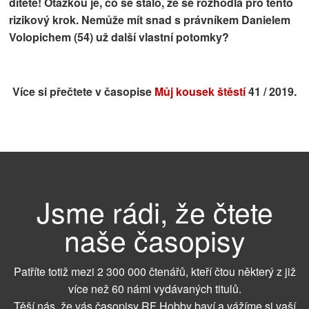
dítěte! Otázkou je, co se stalo, že se rozhodla pro tento
ZDE
. | SRPNOVÁ soutěž! Podrobnosti naleznete
rizikový krok. Nemůže mít snad s právníkem
Danielem
ZDE
. | SRPNOVÁ soutěž! Podrobnosti naleznete
Volopichem (54)
už další vlastní potomky?
ZDE
. | SRPNOVÁ soutěž! Podrobnosti naleznete
ZDE
. | SRPNOVÁ soutěž! Podrobnosti naleznete
ZDE
. | SRPNOVÁ soutěž! Podrobnosti naleznete
Více si přečtete v časopise
Můj kousek štěstí
41 / 2019.
ZDE
. | SRPNOVÁ soutěž! Podrobnosti naleznete
ZDE
. | SRPNOVÁ soutěž! Podrobnosti naleznete
ZDE
. | SRPNOVÁ soutěž! Podrobnosti naleznete
ZDE
. | SRPNOVÁ soutěž! Podrobnosti naleznete
ZDE
. | SRPNOVÁ soutěž! Podrobnosti naleznete
Jsme rádi, že čtete
ZDE
. | SRPNOVÁ soutěž! Podrobnosti naleznete
naše časopisy
ZDE
. | SRPNOVÁ soutěž! Podrobnosti naleznete
ZDE
. | SRPNOVÁ soutěž! Podrobnosti naleznete
Patříte totiž mezi 2 300 000 čtenářů, kteří čtou některý z již
ZDE
. | SRPNOVÁ soutěž! Podrobnosti naleznete
více než 60 námi vydávaných titulů.
ZDE
. | SRPNOVÁ soutěž! Podrobnosti naleznete
Těší nás, že vás časopisy RF Hobby baví a vážíme si vaší