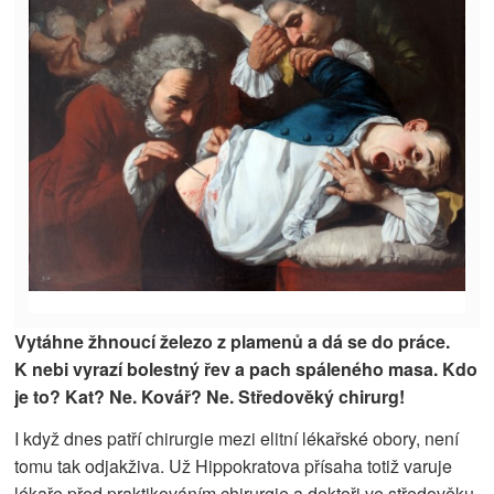
Vytáhne žhnoucí železo z plamenů a dá se do práce.
K nebi vyrazí bolestný řev a pach spáleného masa. Kdo
je to? Kat? Ne. Kovář? Ne. Středověký chirurg!
I když dnes patří chirurgie mezi elitní lékařské obory, není
tomu tak odjakživa. Už Hippokratova přísaha totiž varuje
lékaře před praktikováním chirurgie a doktoři ve středověku