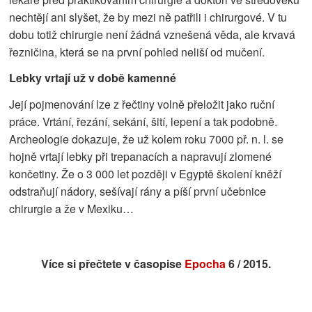
nechtějí ani slyšet, že by mezi ně patřili i chirurgové. V tu
dobu totiž chirurgie není žádná vznešená věda, ale krvavá
řezničina, která se na první pohled neliší od mučení.
Lebky vrtají už v době kamenné
Její pojmenování lze z řečtiny volně přeložit jako ruční
práce. Vrtání, řezání, sekání, šití, lepení a tak podobně.
Archeologie dokazuje, že už kolem roku 7000 př. n. l. se
hojně vrtají lebky při trepanacích a napravují zlomené
končetiny. Že o 3 000 let později v Egyptě školení kněží
odstraňují nádory, sešívají rány a píší první učebnice
chirurgie a že v Mexiku…
Více si přečtete v časopise
Epocha
6 / 2015.