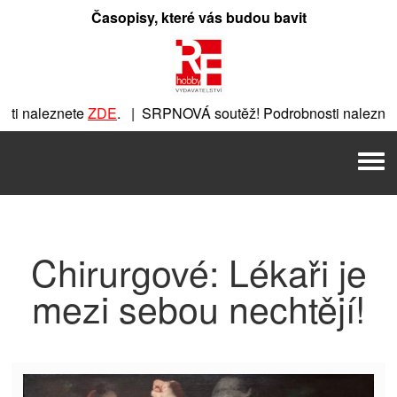
Přeskočit
Časopisy, které vás budou bavit
na
obsah
i naleznete
ZDE
. | SRPNOVÁ soutěž! Podrobnosti naleznet
ete
ZDE
. | SRPNOVÁ soutěž! Podrobnosti naleznete
ZDE
. | 
Men
| SRPNOVÁ soutěž! Podrobnosti naleznete
ZDE
. | SRPNOVÁ s
Chirurgové: Lékaři je
mezi sebou nechtějí!