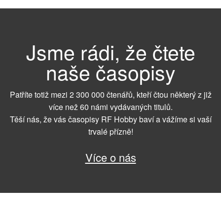
Jsme rádi, že čtete
naše časopisy
Patříte totiž mezi 2 300 000 čtenářů, kteří čtou některý z již
více než 60 námi vydávaných titulů.
Těší nás, že vás časopisy RF Hobby baví a vážíme si vaší
trvalé přízně!
Více o nás