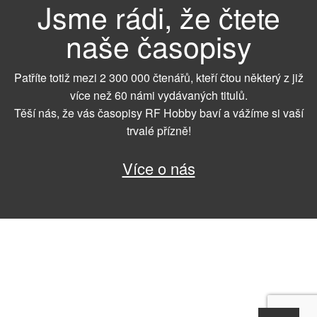
Jsme rádi, že čtete
naše časopisy
Patříte totiž mezi 2 300 000 čtenářů, kteří čtou některý z již
více než 60 námi vydávaných titulů.
Těší nás, že vás časopisy RF Hobby baví a vážíme si vaší
trvalé přízně!
Více o nás