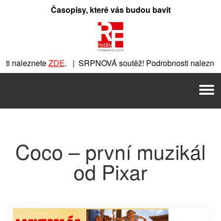
Přeskočit
Časopisy, které vás budou bavit
na
obsah
ti naleznete
ZDE
. | SRPNOVÁ soutěž! Podrobnosti naleznet
ete
ZDE
. | SRPNOVÁ soutěž! Podrobnosti naleznete
ZDE
. |
Men
| SRPNOVÁ soutěž! Podrobnosti naleznete
ZDE
. | SRPNOVÁ 
Coco – první muzikál
od Pixar