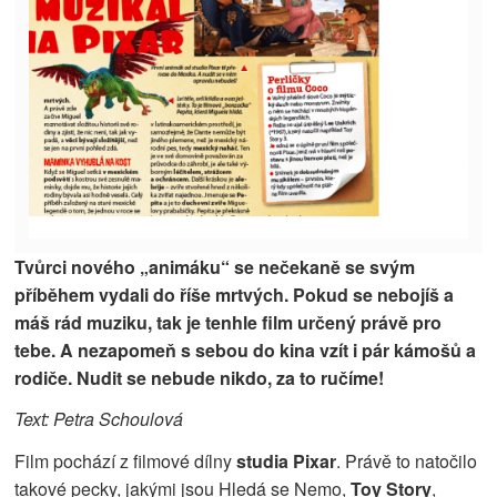
Tvůrci nového „animáku“ se nečekaně se svým
příběhem vydali do říše mrtvých. Pokud se nebojíš a
máš rád muziku, tak je tenhle film určený právě pro
tebe. A nezapomeň s sebou do kina vzít i pár kámošů a
rodiče. Nudit se nebude nikdo, za to ručíme!
Text: Petra Schoulová
Film pochází z filmové dílny
studia Pixar
. Právě to natočilo
takové pecky, jakými jsou Hledá se Nemo,
Toy Story
,