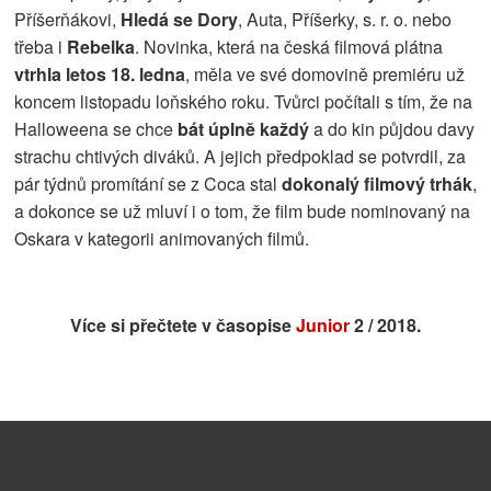
Příšerňákovi,
Hledá se Dory
, Auta, Příšerky, s. r. o. nebo
třeba i
Rebelka
. Novinka, která na česká filmová plátna
vtrhla letos 18. ledna
, měla ve své domovině premiéru už
koncem listopadu loňského roku. Tvůrci počítali s tím, že na
Halloweena se chce
bát úplně každý
a do kin půjdou davy
strachu chtivých diváků. A jejich předpoklad se potvrdil, za
pár týdnů promítání se z Coca stal
dokonalý filmový trhák
,
a dokonce se už mluví i o tom, že film bude nominovaný na
Oskara v kategorii animovaných filmů.
Více si přečtete v časopise
Junior
2 / 2018.