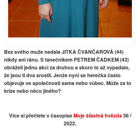
Bez svého muže nedala JITKA ČVANČAROVÁ (44)
nikdy ani ránu. S tanečníkem PETREM ČADKEM (43)
obráželi jednu akci za druhou a skoro to až vypadalo,
že jsou ti dva srostlí. Jenže nyní se herečka často
objevuje ve společnosti sama nebo vůbec. Může za to
krize nebo něco jiného?
Více si přečtete v časopise
Moje šťastná hvězda
36 /
2022.