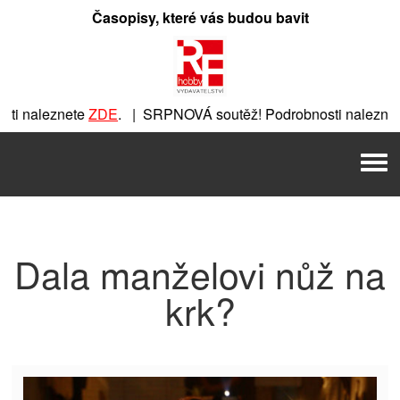
Přeskočit
Časopisy, které vás budou bavit
na
obsah
i naleznete
ZDE
. | SRPNOVÁ soutěž! Podrobnosti naleznete
te
ZDE
. | SRPNOVÁ soutěž! Podrobnosti naleznete
ZDE
. | 
Men
 SRPNOVÁ soutěž! Podrobnosti naleznete
ZDE
. | SRPNOVÁ s
Dala manželovi nůž na
krk?