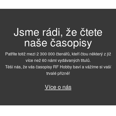
Jsme rádi, že čtete
naše časopisy
Patříte totiž mezi 2 300 000 čtenářů, kteří čtou některý z již
více než 60 námi vydávaných titulů.
Těší nás, že vás časopisy RF Hobby baví a vážíme si vaší
trvalé přízně!
Více o nás