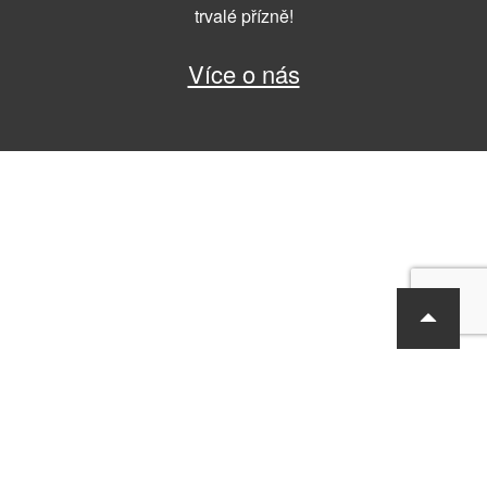
trvalé přízně!
Více o nás
RF Hobby s.r.o., Bohdalecká 6/1420, Praha 10, 101 00
tel.: 420 281 090 611, e-mail: sekretariat@rf-hobby.cz
Společnost je zapsaná v OR vedeném Městským soudem v Praze,
oddíl C, vložka 75215
Informace o zpracování osobních údajů
Všeobecné obchodní
podmínky