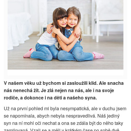
V našem věku už bychom si zasloužili klid. Ale snacha
nás nenechá žít. Je zlá nejen na nás, ale i na svoje
rodiče, a dokonce i na děti a našeho syna.
Už na první pohled mi byla nesympatická, ale v duchu
jsem
se napomínala, abych nebyla nespravedlivá. Náš jediný
syn na ní mohl oči nechat a ona se zdála být do něho taky
zamilovaná. Vzali se a měli v krátkém čase po sobě dvě