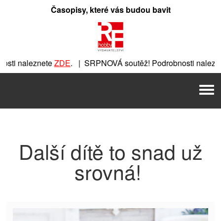
Přeskočit
Časopisy, které vás budou bavit
na
obsah
sti naleznete
ZDE
. | SRPNOVÁ soutěž! Podrobnosti nalezne
znete
ZDE
. | SRPNOVÁ soutěž! Podrobnosti naleznete
ZDE
. 
Men
. | SRPNOVÁ soutěž! Podrobnosti naleznete
ZDE
. | SRPNOVÁ
Další dítě to snad už
srovná!