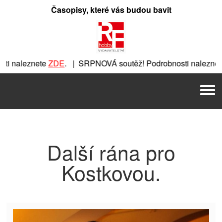
Přeskočit
Časopisy, které vás budou bavit
na
obsah
i naleznete
ZDE
. | SRPNOVÁ soutěž! Podrobnosti naleznete
te
ZDE
. | SRPNOVÁ soutěž! Podrobnosti naleznete
ZDE
. | 
Men
 SRPNOVÁ soutěž! Podrobnosti naleznete
ZDE
. | SRPNOVÁ s
Další rána pro
Kostkovou.