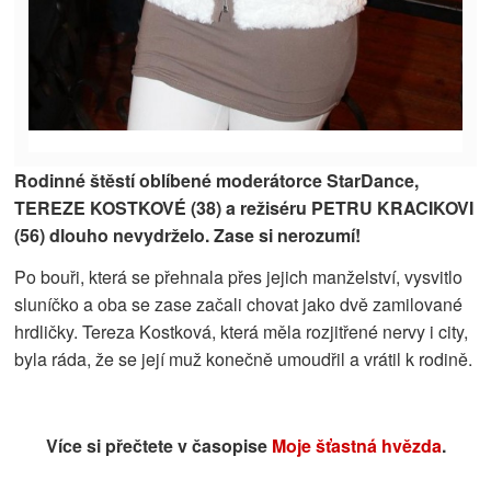
Rodinné štěstí oblíbené moderátorce StarDance,
TEREZE KOSTKOVÉ (38) a režiséru PETRU KRACIKOVI
(56) dlouho nevydrželo. Zase si nerozumí!
Po bouři, která se přehnala přes jejich manželství, vysvitlo
sluníčko a oba se zase začali chovat jako dvě zamilované
hrdličky. Tereza Kostková, která měla rozjitřené nervy i city,
byla ráda, že se její muž konečně umoudřil a vrátil k rodině.
Více si přečtete v časopise
Moje šťastná hvězda
.