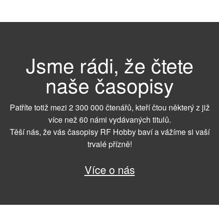
Jsme rádi, že čtete
naše časopisy
Patříte totiž mezi 2 300 000 čtenářů, kteří čtou některý z již
více než 60 námi vydávaných titulů.
Těší nás, že vás časopisy RF Hobby baví a vážíme si vaší
trvalé přízně!
Více o nás