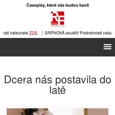
Přeskočit
Časopisy, které vás budou bavit
na
obsah
sti naleznete
ZDE
. | SRPNOVÁ soutěž! Podrobnosti nalezn
znete
ZDE
. | SRPNOVÁ soutěž! Podrobnosti naleznete
ZDE
. 
Men
. | SRPNOVÁ soutěž! Podrobnosti naleznete
ZDE
. | SRPNOVÁ
Dcera nás postavila do
latě