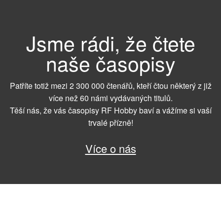
Jsme rádi, že čtete
naše časopisy
Patříte totiž mezi 2 300 000 čtenářů, kteří čtou některý z již
více než 60 námi vydávaných titulů.
Těší nás, že vás časopisy RF Hobby baví a vážíme si vaší
trvalé přízně!
Více o nás