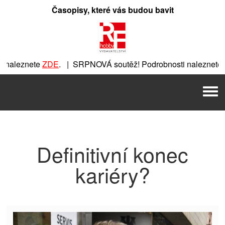
Přeskočit
Časopisy, které vás budou bavit
na
obsah
naleznete
ZDE
. | SRPNOVÁ soutěž! Podrobnosti naleznete
Z
e
ZDE
. | SRPNOVÁ soutěž! Podrobnosti naleznete
ZDE
. | SR
Men
SRPNOVÁ soutěž! Podrobnosti naleznete
ZDE
. | SRPNOVÁ sou
Definitivní konec
kariéry?