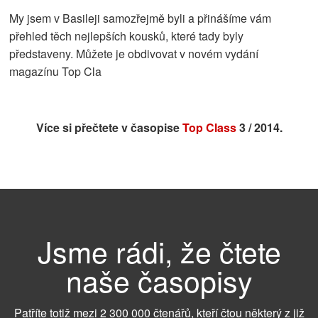
My jsem v Basileji samozřejmě byli a přinášíme vám
přehled těch nejlepších kousků, které tady byly
představeny. Můžete je obdivovat v novém vydání
magazínu Top Cla
Více si přečtete v časopise
Top Class
3 / 2014.
Jsme rádi, že čtete
naše časopisy
Patříte totiž mezi 2 300 000 čtenářů, kteří čtou některý z již