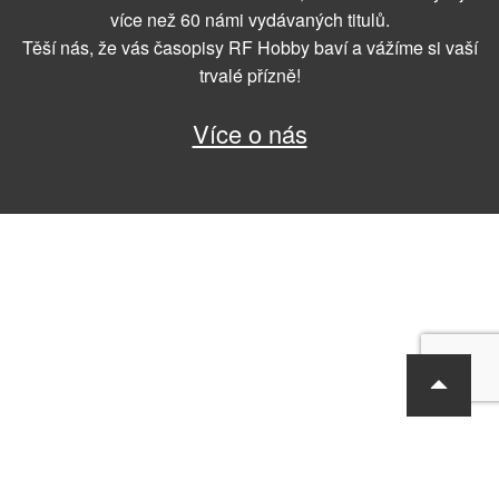
více než 60 námi vydávaných titulů.
Těší nás, že vás časopisy RF Hobby baví a vážíme si vaší
trvalé přízně!
Více o nás
RF Hobby s.r.o., Bohdalecká 6/1420, Praha 10, 101 00
tel.: 420 281 090 611, e-mail: sekretariat@rf-hobby.cz
Společnost je zapsaná v OR vedeném Městským soudem v Praze,
oddíl C, vložka 75215