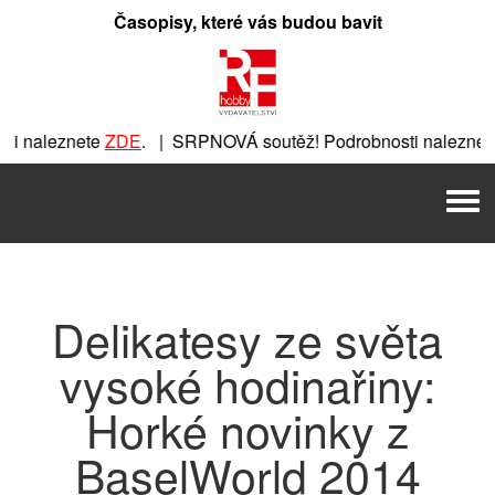
Přeskočit
Časopisy, které vás budou bavit
na
obsah
i naleznete
ZDE
. | SRPNOVÁ soutěž! Podrobnosti naleznete
ete
ZDE
. | SRPNOVÁ soutěž! Podrobnosti naleznete
ZDE
. | 
Men
| SRPNOVÁ soutěž! Podrobnosti naleznete
ZDE
. | SRPNOVÁ s
Delikatesy ze světa
vysoké hodinařiny:
Horké novinky z
BaselWorld 2014