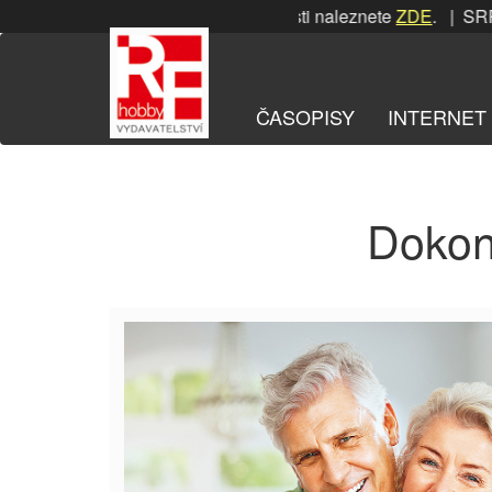
Přeskočit
SRPNOVÁ soutěž! Podrobnosti naleznete
ZDE
. | SRPNO
na
obsah
ČASOPISY
INTERNET
Dokon