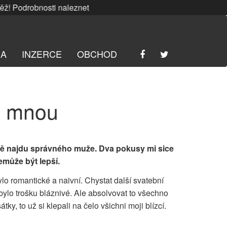
Podrobnosti naleznete
ZDE
. | SRPNOVÁ soutěž! Podrobnosti
RA
INZERCE
OBCHOD
e mnou
sobě najdu správného muže. Dva pokusy mi sice
nemůže být lepší.
lo romantické a naivní. Chystat další svatební
 už bylo trošku bláznivé. Ale absolvovat to všechno
tky, to už si klepali na čelo všichni moji blízcí.