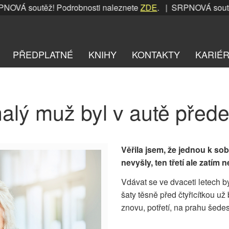
VÁ soutěž! Podrobnosti naleznete
ZDE
. | SRPNOVÁ soutěž! 
PŘEDPLATNÉ
KNIHY
KONTAKTY
KARIÉ
alý muž byl v autě před
Věřila jsem, že jednou k 
nevyšly, ten třetí ale zatím 
Vdávat se ve dvaceti letech by
šaty těsně před čtyřicítkou
znovu, potřetí, na prahu šedesá