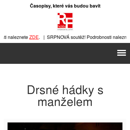
Přeskočit
Časopisy, které vás budou bavit
na
obsah
i naleznete
ZDE
. | SRPNOVÁ soutěž! Podrobnosti naleznet
ete
ZDE
. | SRPNOVÁ soutěž! Podrobnosti naleznete
ZDE
. | 
Men
| SRPNOVÁ soutěž! Podrobnosti naleznete
ZDE
. | SRPNOVÁ s
Drsné hádky s
manželem