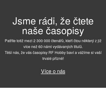
Jsme rádi, že čtete
naše časopisy
Patříte totiž mezi 2 300 000 čtenářů, kteří čtou některý z již
více než 60 námi vydávaných titulů.
Těší nás, že vás časopisy RF Hobby baví a vážíme si vaší
trvalé přízně!
Více o nás