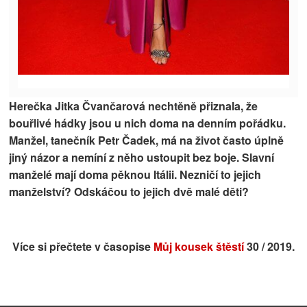
Herečka Jitka Čvančarová nechtěně přiznala, že
bouřlivé hádky jsou u nich doma na denním pořádku.
Manžel, tanečník Petr Čadek, má na život často úplně
jiný názor a nemíní z něho ustoupit bez boje. Slavní
manželé mají doma pěknou Itálii. Nezničí to jejich
manželství? Odskáčou to jejich dvě malé děti?
Více si přečtete v časopise
Můj kousek štěstí
30 / 2019.