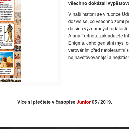
všechno dokázali vypěstovat
V naší historii se v rubrice U
dozvíš se, co všechno zemi p
dalších významných událostí. 
Alana Turinga, zakladatele in
Enigma. Jeho geniální mysl po
varováním před netolerantní s
nejnavštěvovanější a nejkrás
Více si přečtete v časopise
Junior
05 / 2019.