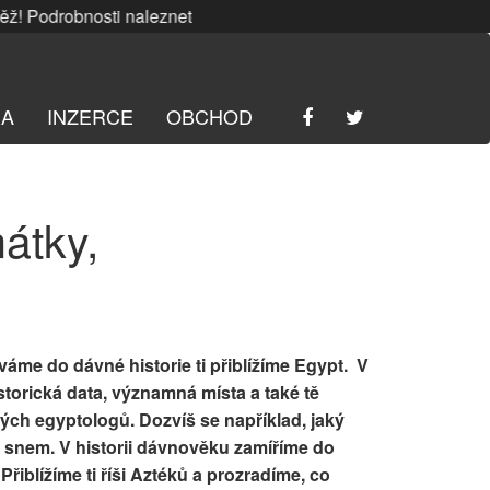
Podrobnosti naleznete
ZDE
. | SRPNOVÁ soutěž! Podrobnost
RA
INZERCE
OBCHOD
átky,
váme do dávné historie ti přiblížíme Egypt. V
storická data, významná místa a také tě
ch egyptologů. Dozvíš se například, jaký
m snem. V historii dávnověku zamíříme do
iblížíme ti říši Aztéků a prozradíme, co