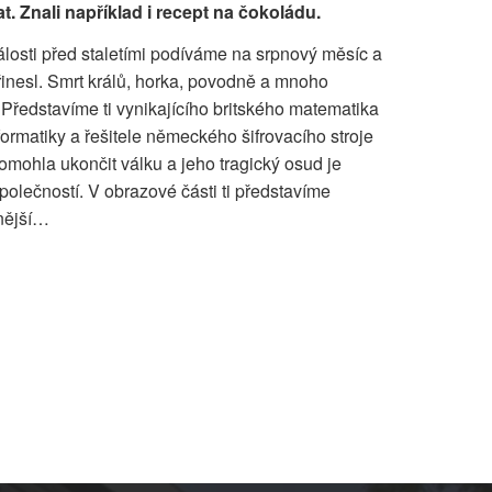
. Znali například i recept na čokoládu.
dálosti před staletími podíváme na srpnový měsíc a
řinesl. Smrt králů, horka, povodně a mnoho
Představíme ti vynikajícího britského matematika
formatiky a řešitele německého šifrovacího stroje
mohla ukončit válku a jeho tragický osud je
polečností. V obrazové části ti představíme
nější…