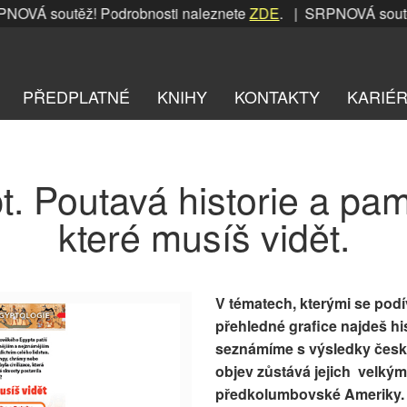
VÁ soutěž! Podrobnosti naleznete
ZDE
. | SRPNOVÁ soutěž! 
PŘEDPLATNÉ
KNIHY
KONTAKTY
KARIÉ
t. Poutavá historie a pam
které musíš vidět.
V tématech, kterými se podí
přehledné grafice najdeš hi
seznámíme s výsledky český
objev zůstává jejich velký
předkolumbovské Ameriky. Př