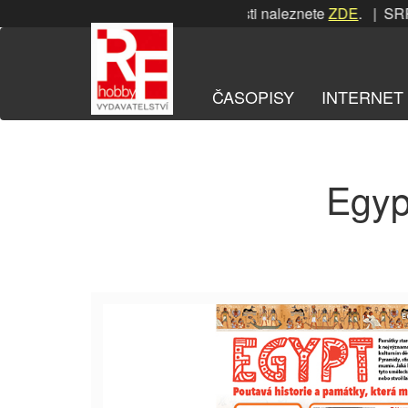
Přeskočit
SRPNOVÁ soutěž! Podrobnosti naleznete
ZDE
. | SRPNO
na
obsah
ČASOPISY
INTERNET
Egyp