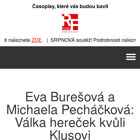
Přeskočit
Časopisy, které vás budou bavit
na
obsah
ti naleznete
ZDE
. | SRPNOVÁ soutěž! Podrobnosti naleznet
ete
ZDE
. | SRPNOVÁ soutěž! Podrobnosti naleznete
ZDE
. |
Men
| SRPNOVÁ soutěž! Podrobnosti naleznete
ZDE
. | SRPNOVÁ 
Eva Burešová a
Michaela Pecháčková:
Válka hereček kvůli
Klusovi