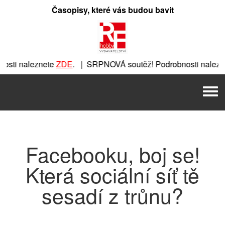
Přeskočit
Časopisy, které vás budou bavit
na
obsah
sti naleznete
ZDE
. | SRPNOVÁ soutěž! Podrobnosti nalezn
znete
ZDE
. | SRPNOVÁ soutěž! Podrobnosti naleznete
ZDE
. 
Men
. | SRPNOVÁ soutěž! Podrobnosti naleznete
ZDE
. | SRPNOVÁ
Facebooku, boj se!
Která sociální síť tě
sesadí z trůnu?