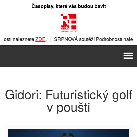
Přeskočit
Časopisy, které vás budou bavit
na
obsah
osti naleznete
ZDE
. | SRPNOVÁ soutěž! Podrobnosti nalezn
eznete
ZDE
. | SRPNOVÁ soutěž! Podrobnosti naleznete
ZDE
.
Men
. | SRPNOVÁ soutěž! Podrobnosti naleznete
ZDE
. | SRPNOV
Gidori: Futuristický golf
v poušti