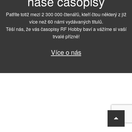
naše časopisy
Patříte totiž mezi 2 300 000 čtenářů, kteří čtou některý z již
více než 60 námi vydávaných titulů.
Těší nás, že vás časopisy RF Hobby baví a vážíme si vaší
trvalé přízně!
Více o nás
RF Hobby s.r.o., Bohdalecká 6/1420, Praha 10, 101 00