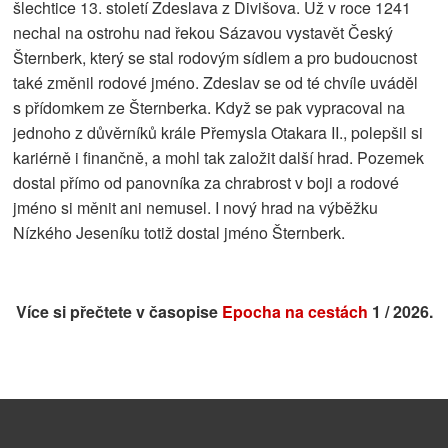
šlechtice 13. století Zdeslava z Divišova. Už v roce 1241
nechal na ostrohu nad řekou Sázavou vystavět Český
Šternberk, který se stal rodovým sídlem a pro budoucnost
také změnil rodové jméno. Zdeslav se od té chvíle uváděl
s přídomkem ze Šternberka. Když se pak vypracoval na
jednoho z důvěrníků krále Přemysla Otakara II., polepšil si
kariérně i finančně, a mohl tak založit další hrad. Pozemek
dostal přímo od panovníka za chrabrost v boji a rodové
jméno si měnit ani nemusel. I nový hrad na výběžku
Nízkého Jeseníku totiž dostal jméno Šternberk.
Více si přečtete v časopise
Epocha na cestách
1 / 2026.