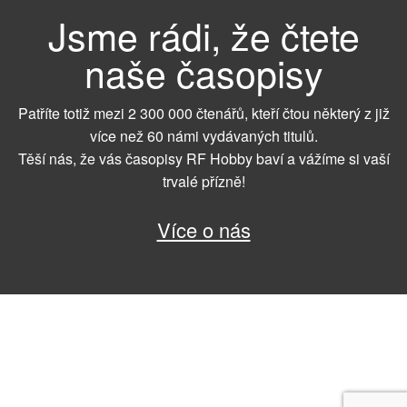
Jsme rádi, že čtete
naše časopisy
Patříte totiž mezi 2 300 000 čtenářů, kteří čtou některý z již
více než 60 námi vydávaných titulů.
Těší nás, že vás časopisy RF Hobby baví a vážíme si vaší
trvalé přízně!
Více o nás