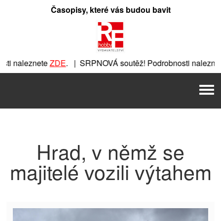
Přeskočit
Časopisy, které vás budou bavit
na
obsah
ti naleznete
ZDE
. | SRPNOVÁ soutěž! Podrobnosti naleznet
ete
ZDE
. | SRPNOVÁ soutěž! Podrobnosti naleznete
ZDE
. |
Men
| SRPNOVÁ soutěž! Podrobnosti naleznete
ZDE
. | SRPNOVÁ 
Hrad, v němž se
majitelé vozili výtahem