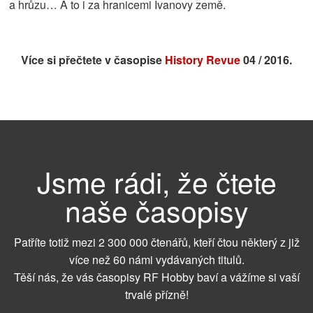
a hrůzu… A to i za hranicemi Ivanovy země.
Více si přečtete v časopise
History Revue
04 / 2016.
Jsme rádi, že čtete
naše časopisy
Patříte totiž mezi 2 300 000 čtenářů, kteří čtou některý z již
více než 60 námi vydávaných titulů.
Těší nás, že vás časopisy RF Hobby baví a vážíme si vaší
trvalé přízně!