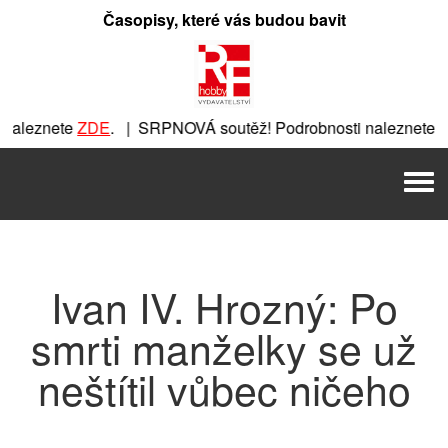
Přeskočit
Časopisy, které vás budou bavit
na
obsah
aleznete
ZDE
. | SRPNOVÁ soutěž! Podrobnosti naleznete
ZD
ZDE
. | SRPNOVÁ soutěž! Podrobnosti naleznete
ZDE
. | SRP
Men
RPNOVÁ soutěž! Podrobnosti naleznete
ZDE
. | SRPNOVÁ sout
Ivan IV. Hrozný: Po
smrti manželky se už
neštítil vůbec ničeho