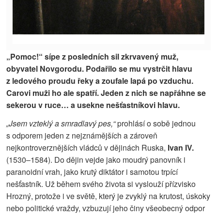
„Pomoc!“ sípe z posledních sil zkrvavený muž,
obyvatel Novgorodu. Podařilo se mu vystrčit hlavu
z ledového proudu řeky a zoufale lapá po vzduchu.
Carovi muži ho ale spatří. Jeden z nich se napřáhne se
sekerou v ruce… a usekne nešťastníkovi hlavu.
„Jsem
vzteklý a smradlavý pes,“
prohlásí o sobě jednou
s odporem jeden z nejznámějších a zároveň
nejkontroverznějších vládců v dějinách Ruska,
Ivan IV.
(1530–1584). Do dějin vejde jako moudrý panovník i
paranoidní vrah, jako krutý diktátor i samotou trpící
nešťastník. Už během svého života si vyslouží přízvisko
Hrozný, protože i ve světě, který je zvyklý na krutost, úskoky
nebo politické vraždy, vzbuzují jeho činy všeobecný odpor