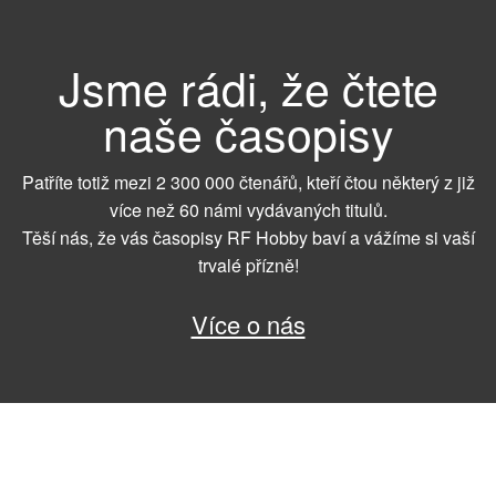
Jsme rádi, že čtete
naše časopisy
Patříte totiž mezi 2 300 000 čtenářů, kteří čtou některý z již
více než 60 námi vydávaných titulů.
Těší nás, že vás časopisy RF Hobby baví a vážíme si vaší
trvalé přízně!
Více o nás