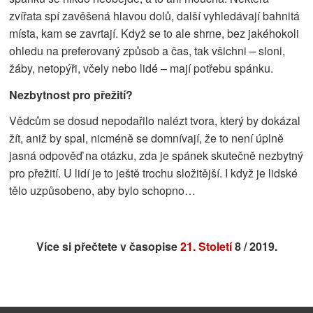
zvířata spí zavěšená hlavou dolů, další vyhledávají bahnitá
místa, kam se zavrtají. Když se to ale shrne, bez jakéhokoli
ohledu na preferovaný způsob a čas, tak všichni – sloni,
žáby, netopýři, včely nebo lidé – mají potřebu spánku.
Nezbytnost pro přežití?
Vědcům se dosud nepodařilo nalézt tvora, který by dokázal
žít, aniž by spal, nicméně se domnívají, že to není úplně
jasná odpověď na otázku, zda je spánek skutečně nezbytný
pro přežití. U lidí je to ještě trochu složitější. I když je lidské
tělo uzpůsobeno, aby bylo schopno…
Více si přečtete v časopise
21. Století
8 / 2019.