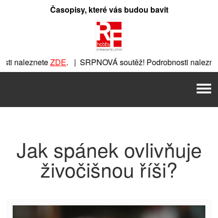
Přeskočit
Časopisy, které vás budou bavit
na
obsah
ti naleznete
ZDE
. | SRPNOVÁ soutěž! Podrobnosti naleznet
nete
ZDE
. | SRPNOVÁ soutěž! Podrobnosti naleznete
ZDE
. |
Men
 | SRPNOVÁ soutěž! Podrobnosti naleznete
ZDE
. | SRPNOVÁ 
Jak spánek ovlivňuje
živočišnou říši?