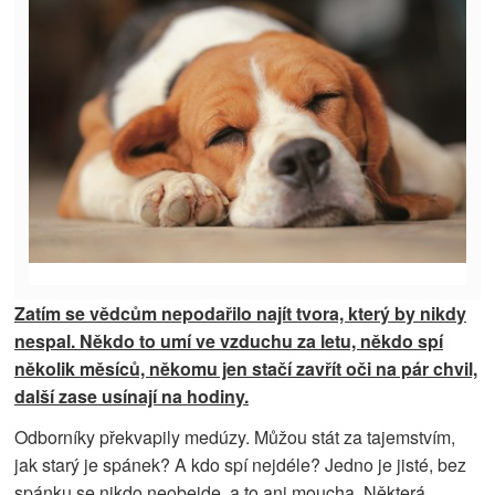
Zatím se vědcům nepodařilo najít tvora, který by nikdy
nespal. Někdo to umí ve vzduchu za letu, někdo spí
několik měsíců, někomu jen stačí zavřít oči na pár chvil,
další zase usínají na hodiny.
Odborníky překvapily medúzy. Můžou stát za tajemstvím,
jak starý je spánek? A kdo spí nejdéle? Jedno je jisté, bez
spánku se nikdo neobejde, a to ani moucha. Některá