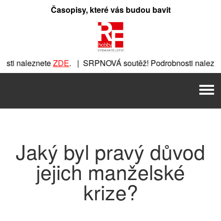
Přeskočit
Časopisy, které vás budou bavit
na
obsah
ti naleznete
ZDE
. | SRPNOVÁ soutěž! Podrobnosti naleznet
nete
ZDE
. | SRPNOVÁ soutěž! Podrobnosti naleznete
ZDE
. |
Men
 | SRPNOVÁ soutěž! Podrobnosti naleznete
ZDE
. | SRPNOVÁ 
Jaký byl pravý důvod
jejich manželské
krize?