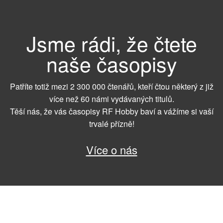
Jsme rádi, že čtete
naše časopisy
Patříte totiž mezi 2 300 000 čtenářů, kteří čtou některý z již
více než 60 námi vydávaných titulů.
Těší nás, že vás časopisy RF Hobby baví a vážíme si vaší
trvalé přízně!
Více o nás