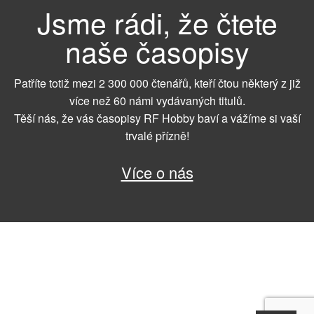
Jsme rádi, že čtete
naše časopisy
Patříte totiž mezi 2 300 000 čtenářů, kteří čtou některý z již
více než 60 námi vydávaných titulů.
Těší nás, že vás časopisy RF Hobby baví a vážíme si vaší
trvalé přízně!
Více o nás