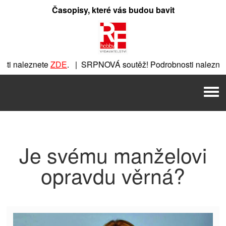
Přeskočit
Časopisy, které vás budou bavit
na
obsah
i naleznete
ZDE
. | SRPNOVÁ soutěž! Podrobnosti naleznet
ete
ZDE
. | SRPNOVÁ soutěž! Podrobnosti naleznete
ZDE
. | 
Men
| SRPNOVÁ soutěž! Podrobnosti naleznete
ZDE
. | SRPNOVÁ s
Je svému manželovi
opravdu věrná?