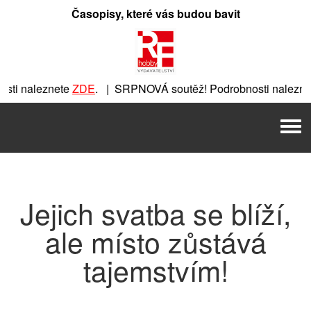
Přeskočit
Časopisy, které vás budou bavit
na
obsah
ti naleznete
ZDE
. | SRPNOVÁ soutěž! Podrobnosti nalezne
nete
ZDE
. | SRPNOVÁ soutěž! Podrobnosti naleznete
ZDE
. |
Men
 | SRPNOVÁ soutěž! Podrobnosti naleznete
ZDE
. | SRPNOVÁ 
Jejich svatba se blíží,
ale místo zůstává
tajemstvím!