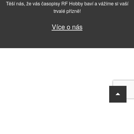
Těší nás, že vás časopisy RF Hobby baví a vážíme si vaší
trvalé přízně!
Více o nás
RF Hobby s.r.o., Bohdalecká 6/1420, Praha 10, 101 00
tel.: 420 281 090 611, e-mail: sekretariat@rf-hobby.cz
Společnost je zapsaná v OR vedeném Městským soudem v Praze,
oddíl C, vložka 75215
Informace o zpracování osobních údajů
Všeobecné obchodní
podmínky