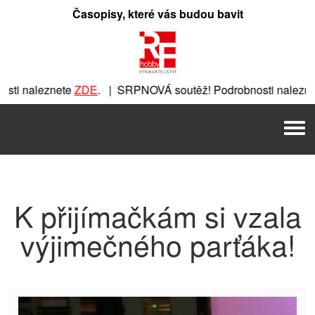
Přeskočit
Časopisy, které vás budou bavit
na
obsah
ti naleznete
ZDE
. | SRPNOVÁ soutěž! Podrobnosti naleznet
ete
ZDE
. | SRPNOVÁ soutěž! Podrobnosti naleznete
ZDE
. |
Men
| SRPNOVÁ soutěž! Podrobnosti naleznete
ZDE
. | SRPNOVÁ 
K přijímačkám si vzala
výjimečného parťáka!