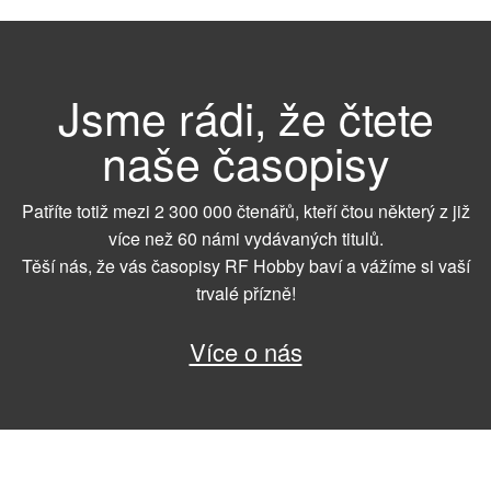
Jsme rádi, že čtete
naše časopisy
Patříte totiž mezi 2 300 000 čtenářů, kteří čtou některý z již
více než 60 námi vydávaných titulů.
Těší nás, že vás časopisy RF Hobby baví a vážíme si vaší
trvalé přízně!
Více o nás