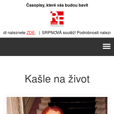
Přeskočit
Časopisy, které vás budou bavit
na
obsah
ti naleznete
ZDE
. | SRPNOVÁ soutěž! Podrobnosti naleznet
ete
ZDE
. | SRPNOVÁ soutěž! Podrobnosti naleznete
ZDE
. |
Men
| SRPNOVÁ soutěž! Podrobnosti naleznete
ZDE
. | SRPNOVÁ 
Kašle na život