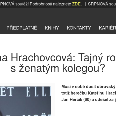
VÁ soutěž! Podrobnosti naleznete
ZDE
. | SRPNOVÁ soutěž!
PŘEDPLATNÉ
KNIHY
KONTAKTY
KARIÉ
na Hrachovcová: Tajný 
s ženatým kolegou?
Musí v sobě dusit obrovský 
totiž herečku Kateřinu Hra
Jan Herčík (60) a odešel za