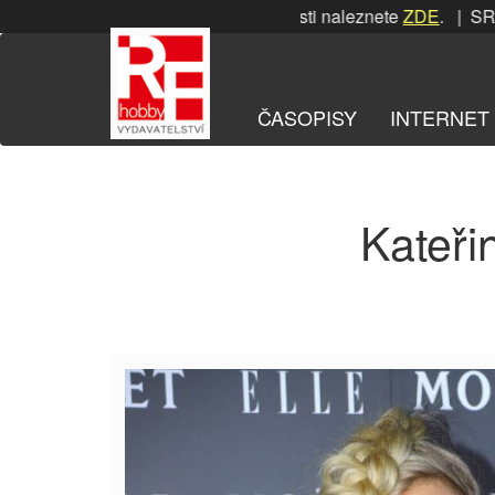
Přeskočit
SRPNOVÁ soutěž! Podrobnosti naleznete
ZDE
. | SRPNO
na
obsah
ČASOPISY
INTERNET
Kateři