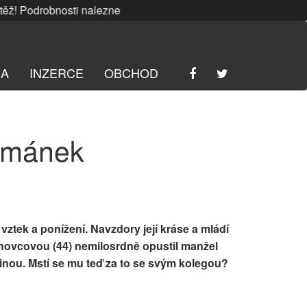
 Podrobnosti naleznete
ZDE
. | SRPNOVÁ soutěž! Podrobnost
RA
INZERCE
OBCHOD
románek
vztek a ponížení. Navzdory její kráse a mládí
chovcovou (44) nemilosrdně opustil manžel
 jinou. Mstí se mu teď za to se svým kolegou?