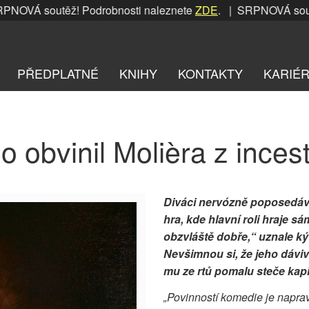
OVÁ soutěž! Podrobnosti naleznete
ZDE
. | SRPNOVÁ soutěž!
PŘEDPLATNÉ
KNIHY
KONTAKTY
KARIÉ
o obvinil Molièra z inces
Diváci nervózně poposedávaj
hra, kde hlavní roli hraje 
obzvláště dobře,“ uznale ký
Nevšimnou si, že jeho dáviv
mu ze rtů pomalu steče kap
„Povinností komedie je napravo