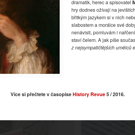
dramatik, herec a spisovatel
M
hry dodnes ožívají na jeviští
břitkým jazykem si v nich neb
slabostem a morálce své doby.
nenávisti, pomluvám i nařčen
staví čelem. A jak píše souča
z nejsympatičtějších umělců e
Více si přečtete v časopise
History Revue
5 / 2016.