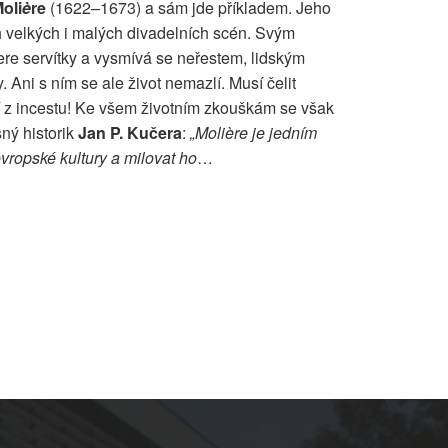
oli
è
re
(1622–1673) a sám jde příkladem. Jeho
ch velkých i malých divadelních scén. Svým
ere servítky a vysmívá se neřestem, lidským
 Ani s ním se ale život nemazlí. Musí čelit
í z incestu! Ke všem životním zkouškám se však
sný historik
Jan P. Kučera
:
„Moli
è
re je jedním
vropské kultury a milovat ho
…