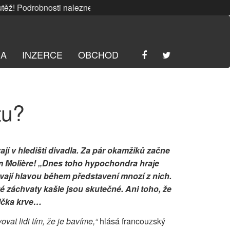
 Podrobnosti naleznete
ZDE
. | SRPNOVÁ soutěž! Podrobnost
RA
INZERCE
OBCHOD
tu?
í v hledišti divadla. Za pár okamžiků začne
sám Molière! „Dnes toho hypochondra hraje
vají hlavou během představení mnozí z nich.
é záchvaty kašle jsou skutečné. Ani toho, že
ička krve…
vat lidi tím, že je bavíme,“
hlásá francouzský