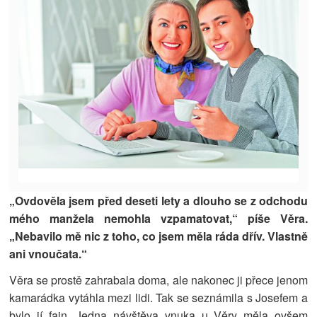
„Ovdověla jsem před deseti lety a dlouho se z odchodu
mého manžela nemohla vzpamatovat,“ píše Věra.
„Nebavilo mě nic z toho, co jsem měla ráda dřív. Vlastně
ani vnoučata.“
Věra se prostě zahrabala doma, ale nakonec ji přece jenom
kamarádka vytáhla mezi lidi. Tak se seznámila s Josefem a
bylo jí fajn. Jedna návštěva vnuka u Věry měla ovšem