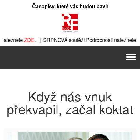
Přeskočit
Časopisy, které vás budou bavit
na
obsah
naleznete
ZDE
. | SRPNOVÁ soutěž! Podrobnosti naleznete
Z
e
ZDE
. | SRPNOVÁ soutěž! Podrobnosti naleznete
ZDE
. | SR
Men
SRPNOVÁ soutěž! Podrobnosti naleznete
ZDE
. | SRPNOVÁ sou
Když nás vnuk
překvapil, začal koktat