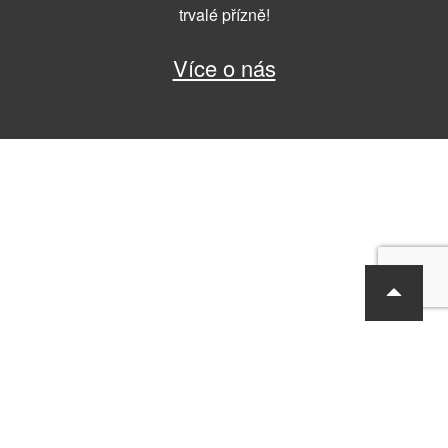
trvalé přízně!
Více o nás
RF Hobby s.r.o., Bohdalecká 6/1420, Praha 10, 101 00
tel.: 420 281 090 611, e-mail: sekretariat@rf-hobby.cz
Společnost je zapsaná v OR vedeném Městským soudem v Praze,
oddíl C, vložka 75215
Informace o zpracování osobních údajů
Všeobecné obchodní
podmínky