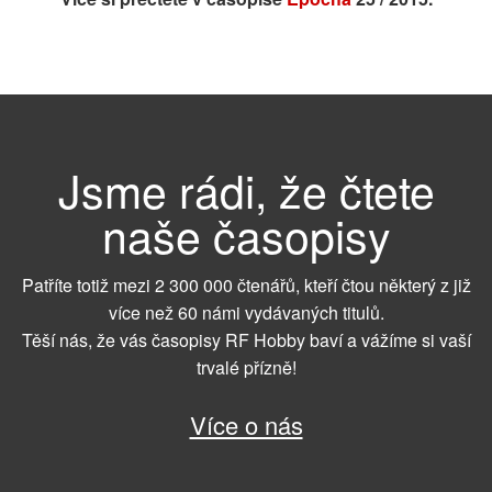
Jsme rádi, že čtete
naše časopisy
Patříte totiž mezi 2 300 000 čtenářů, kteří čtou některý z již
více než 60 námi vydávaných titulů.
Těší nás, že vás časopisy RF Hobby baví a vážíme si vaší
trvalé přízně!
Více o nás