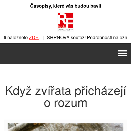
Přeskočit
Časopisy, které vás budou bavit
na
obsah
i naleznete
ZDE
. | SRPNOVÁ soutěž! Podrobnosti naleznet
ete
ZDE
. | SRPNOVÁ soutěž! Podrobnosti naleznete
ZDE
. | 
Men
| SRPNOVÁ soutěž! Podrobnosti naleznete
ZDE
. | SRPNOVÁ s
Když zvířata přicházejí
o rozum