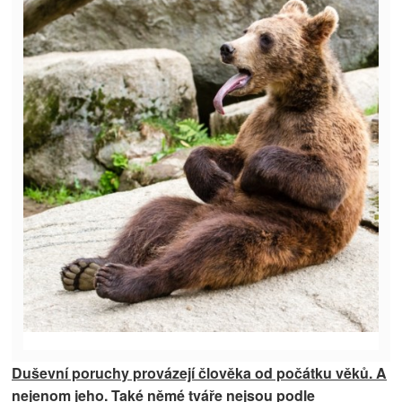
Duševní poruchy provázejí člověka od počátku věků. A
nejenom jeho. Také němé tváře nejsou podle