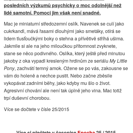
posledních výzkumů psychicky o moc odolnější než
lidé samotní. Pomoci jim však není snadné.
Mac je miniaturní středozemní oslík. Navenek se culí jako
cukrkandl, mává řasami dlouhými jako smetáky, otírá se
lidem tlusťoučkými boky o stehna a přívětivě stříhá ušima.
Jakmile si ale na jeho miloučkou přítomnost zvyknete,
stane se něco podivného. Oslíka, který ještě před minutou
jakoby z oka vypadl kresleným hrdinům ze seriálu
My Little
Pony
, zachvátí temný amok. Ožene se po vás, zakousne se
vám do holeně a nechce pustit. Nebo začne zběsile
vykopávat zadními běhy, jako kdyby mu šlo o život.
Agresivní chování ale není tak úplně jeho vina. Mac totiž
trpí duševní chorobou.
Více se dočtete v čísle 25/2015
Více si přečtete v časopise
Epocha
25 / 2015.