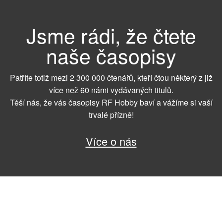
Jsme rádi, že čtete
naše časopisy
Patříte totiž mezi 2 300 000 čtenářů, kteří čtou některý z již
více než 60 námi vydávaných titulů.
Těší nás, že vás časopisy RF Hobby baví a vážíme si vaší
trvalé přízně!
Více o nás