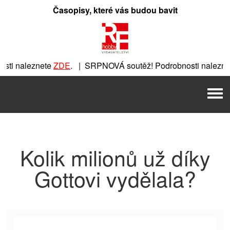
Přeskočit
Časopisy, které vás budou bavit
na
obsah
ti naleznete
ZDE
. | SRPNOVÁ soutěž! Podrobnosti nalezne
nete
ZDE
. | SRPNOVÁ soutěž! Podrobnosti naleznete
ZDE
. |
Men
 | SRPNOVÁ soutěž! Podrobnosti naleznete
ZDE
. | SRPNOVÁ 
Kolik milionů už díky
Gottovi vydělala?