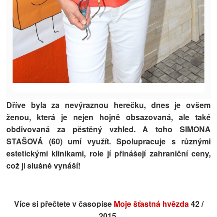
Dříve byla za nevýraznou herečku, dnes je ovšem
ženou, která je nejen hojně obsazovaná, ale také
obdivovaná za pěstěný vzhled. A toho SIMONA
STAŠOVÁ (60) umí využít. Spolupracuje s různými
estetickými klinikami, role jí přinášejí zahraniční ceny,
což ji slušně vynáší!
Více si přečtete v časopise
Moje šťastná hvězda
42 /
2015.