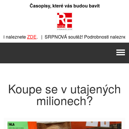
Přeskočit
Časopisy, které vás budou bavit
na
obsah
 naleznete
ZDE
. | SRPNOVÁ soutěž! Podrobnosti naleznete
te
ZDE
. | SRPNOVÁ soutěž! Podrobnosti naleznete
ZDE
. | S
Men
 SRPNOVÁ soutěž! Podrobnosti naleznete
ZDE
. | SRPNOVÁ so
Koupe se v utajených
milionech?