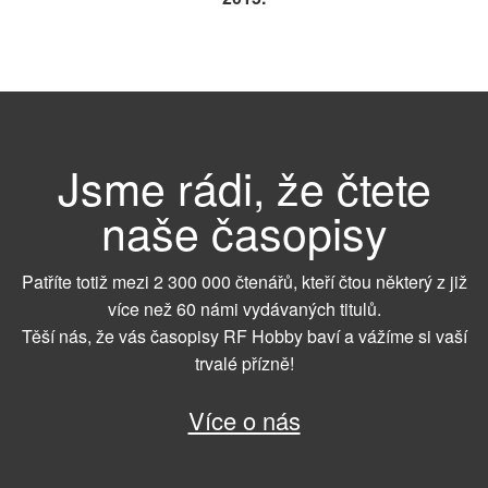
Jsme rádi, že čtete
naše časopisy
Patříte totiž mezi 2 300 000 čtenářů, kteří čtou některý z již
více než 60 námi vydávaných titulů.
Těší nás, že vás časopisy RF Hobby baví a vážíme si vaší
trvalé přízně!
Více o nás