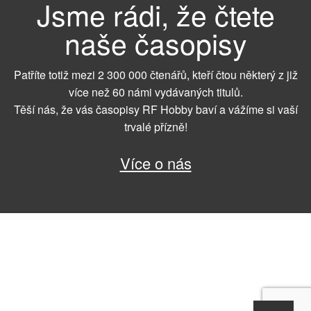
Jsme rádi, že čtete
naše časopisy
Patříte totiž mezi 2 300 000 čtenářů, kteří čtou některý z již
více než 60 námi vydávaných titulů.
Těší nás, že vás časopisy RF Hobby baví a vážíme si vaší
trvalé přízně!
Více o nás