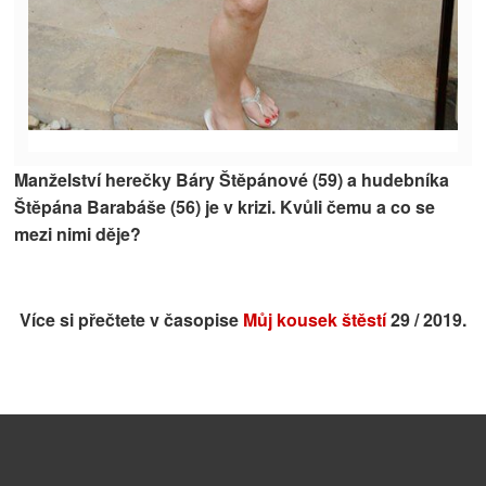
Manželství herečky
Báry Štěpánové (59
) a hudebníka
Štěpána Barabáše (56)
je v krizi. Kvůli čemu a co se
mezi nimi děje?
Více si přečtete v časopise
Můj kousek štěstí
29 / 2019.