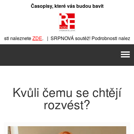
Přeskočit
Časopisy, které vás budou bavit
na
obsah
ti naleznete
ZDE
. | SRPNOVÁ soutěž! Podrobnosti nalezne
nete
ZDE
. | SRPNOVÁ soutěž! Podrobnosti naleznete
ZDE
. |
Men
 | SRPNOVÁ soutěž! Podrobnosti naleznete
ZDE
. | SRPNOVÁ 
Kvůli čemu se chtějí
rozvést?