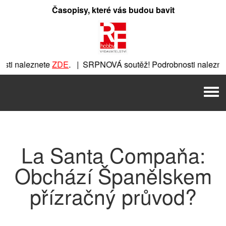
Přeskočit
Časopisy, které vás budou bavit
na
obsah
ti naleznete
ZDE
. | SRPNOVÁ soutěž! Podrobnosti naleznet
nete
ZDE
. | SRPNOVÁ soutěž! Podrobnosti naleznete
ZDE
. |
Men
 | SRPNOVÁ soutěž! Podrobnosti naleznete
ZDE
. | SRPNOVÁ 
La Santa Compaňa:
Obchází Španělskem
přízračný průvod?