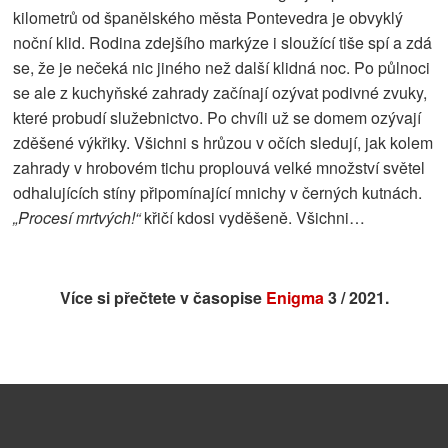
kilometrů od španělského města Pontevedra je obvyklý
noční klid. Rodina zdejšího markýze i sloužící tiše spí a zdá
se, že je nečeká nic jiného než další klidná noc. Po půlnoci
se ale z kuchyňské zahrady začínají ozývat podivné zvuky,
které probudí služebnictvo. Po chvíli už se domem ozývají
zděšené výkřiky. Všichni s hrůzou v očích sledují, jak kolem
zahrady v hrobovém tichu proplouvá velké množství světel
odhalujících stíny připomínající mnichy v černých kutnách.
„Procesí mrtvých!“
křičí kdosi vyděšeně. Všichni…
Více si přečtete v časopise
Enigma
3 / 2021.