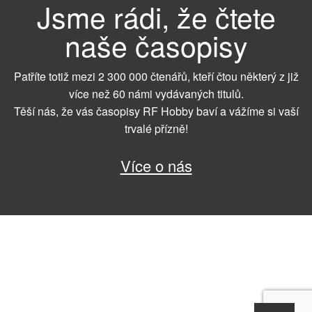
Jsme rádi, že čtete
naše časopisy
Patříte totiž mezi 2 300 000 čtenářů, kteří čtou některý z již
více než 60 námi vydávaných titulů.
Těší nás, že vás časopisy RF Hobby baví a vážíme si vaší
trvalé přízně!
Více o nás