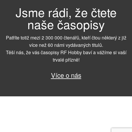
Jsme rádi, že čtete
naše časopisy
Patříte totiž mezi 2 300 000 čtenářů, kteří čtou některý z již
více než 60 námi vydávaných titulů.
Těší nás, že vás časopisy RF Hobby baví a vážíme si vaší
trvalé přízně!
Více o nás