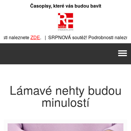
Přeskočit
Časopisy, které vás budou bavit
na
obsah
ti naleznete
ZDE
. | SRPNOVÁ soutěž! Podrobnosti nalezne
nete
ZDE
. | SRPNOVÁ soutěž! Podrobnosti naleznete
ZDE
. |
Men
 | SRPNOVÁ soutěž! Podrobnosti naleznete
ZDE
. | SRPNOVÁ 
Lámavé nehty budou
minulostí