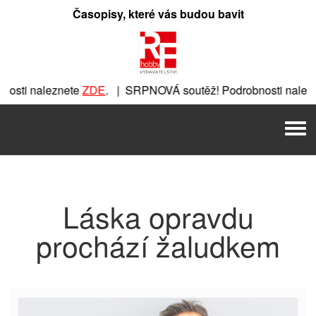
Přeskočit
Časopisy, které vás budou bavit
na
obsah
osti naleznete
ZDE
. | SRPNOVÁ soutěž! Podrobnosti nalezn
eznete
ZDE
. | SRPNOVÁ soutěž! Podrobnosti naleznete
ZDE
.
Men
E
. | SRPNOVÁ soutěž! Podrobnosti naleznete
ZDE
. | SRPNOV
Láska opravdu
prochází žaludkem