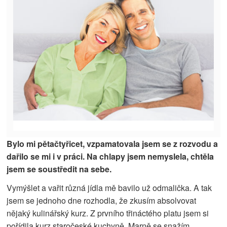
Bylo mi pětačtyřicet, vzpamatovala jsem se z rozvodu a
dařilo se mi i v práci. Na chlapy jsem nemyslela, chtěla
jsem se soustředit na sebe.
Vymýšlet a vařit různá jídla mě bavilo už odmalička. A tak
jsem se jednoho dne rozhodla, že zkusím absolvovat
nějaký kulinářský kurz. Z prvního třináctého platu jsem si
pořídila kurz staročeské kuchyně. Marně se snažím