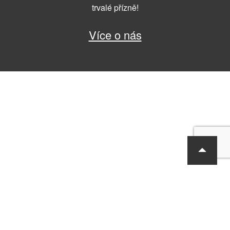
trvalé přízně!
Více o nás
RF Hobby s.r.o., Bohdalecká 6/1420, Praha 10, 101 00
tel.: 420 281 090 611, e-mail: sekretariat@rf-hobby.cz
Společnost je zapsaná v OR vedeném Městským soudem v Praze,
oddíl C, vložka 75215
Informace o zpracování osobních údajů
Všeobecné obchodní
podmínky