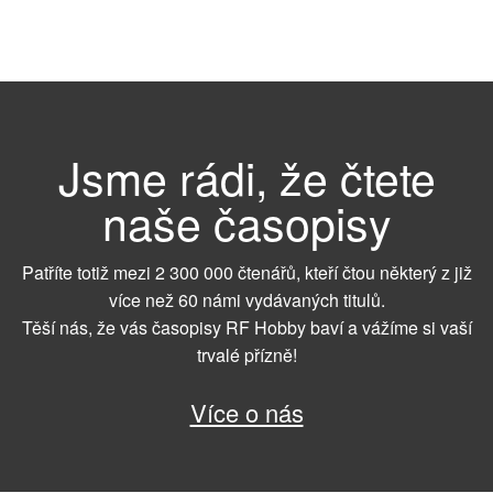
Jsme rádi, že čtete
naše časopisy
Patříte totiž mezi 2 300 000 čtenářů, kteří čtou některý z již
více než 60 námi vydávaných titulů.
Těší nás, že vás časopisy RF Hobby baví a vážíme si vaší
trvalé přízně!
Více o nás