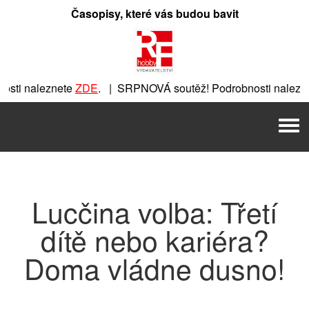
Přeskočit
Časopisy, které vás budou bavit
na
obsah
ti naleznete
ZDE
. | SRPNOVÁ soutěž! Podrobnosti nalezne
nete
ZDE
. | SRPNOVÁ soutěž! Podrobnosti naleznete
ZDE
. |
Men
 | SRPNOVÁ soutěž! Podrobnosti naleznete
ZDE
. | SRPNOVÁ 
Lucčina volba: Třetí
dítě nebo kariéra?
Doma vládne dusno!