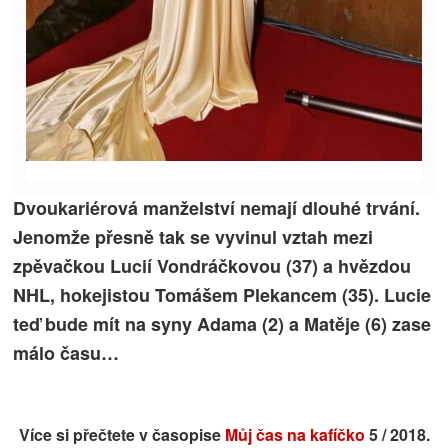
Dvoukariérová manželství nemají dlouhé trvání.
Jenomže přesně tak se vyvinul vztah mezi
zpěvačkou Lucií Vondráčkovou (37) a hvězdou
NHL, hokejistou Tomášem Plekancem (35). Lucie
teď bude mít na syny Adama (2) a Matěje (6) zase
málo času…
Více si přečtete v časopise
Můj čas na kafíčko
5 / 2018.