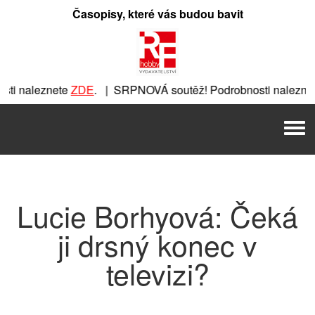
Přeskočit
Časopisy, které vás budou bavit
na
obsah
ti naleznete
ZDE
. | SRPNOVÁ soutěž! Podrobnosti naleznet
nete
ZDE
. | SRPNOVÁ soutěž! Podrobnosti naleznete
ZDE
. |
Men
| SRPNOVÁ soutěž! Podrobnosti naleznete
ZDE
. | SRPNOVÁ 
Lucie Borhyová: Čeká
ji drsný konec v
televizi?