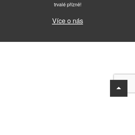
trvalé přízně!
Více o nás
RF Hobby s.r.o., Bohdalecká 6/1420, Praha 10, 101 00
tel.: 420 281 090 611, e-mail: sekretariat@rf-hobby.cz
Společnost je zapsaná v OR vedeném Městským soudem v Praze,
oddíl C, vložka 75215
Informace o zpracování osobních údajů
Všeobecné obchodní
podmínky