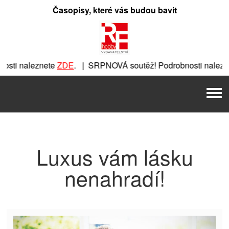
Přeskočit
Časopisy, které vás budou bavit
na
obsah
sti naleznete
ZDE
. | SRPNOVÁ soutěž! Podrobnosti nalezn
znete
ZDE
. | SRPNOVÁ soutěž! Podrobnosti naleznete
ZDE
. 
Men
. | SRPNOVÁ soutěž! Podrobnosti naleznete
ZDE
. | SRPNOVÁ
Luxus vám lásku
nenahradí!