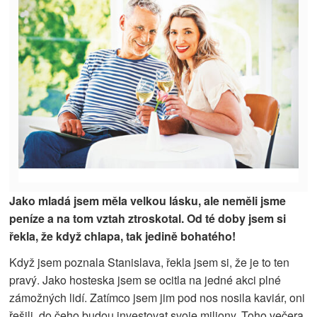
Jako mladá jsem měla velkou lásku, ale neměli jsme
peníze a na tom vztah ztroskotal. Od té doby jsem si
řekla, že když chlapa, tak jedině bohatého!
Když jsem poznala Stanislava, řekla jsem si, že je to ten
pravý. Jako hosteska jsem se ocitla na jedné akci plné
zámožných lidí. Zatímco jsem jim pod nos nosila kaviár, oni
řešili, do čeho budou investovat svoje miliony. Toho večera