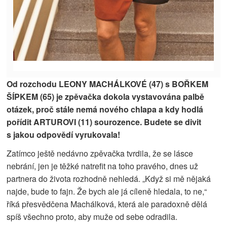
Od rozchodu LEONY MACHÁLKOVÉ (47) s BOŘKEM
ŠÍPKEM (65) je zpěvačka dokola vystavována palbě
otázek, proč stále nemá nového chlapa a kdy hodlá
pořídit ARTUROVI (11) sourozence. Budete se divit
s jakou odpovědí vyrukovala!
Zatímco ještě nedávno zpěvačka tvrdila, že se lásce
nebrání, jen je těžké natrefit na toho pravého, dnes už
partnera do života rozhodně nehledá. „Když si mě nějaká
najde, bude to fajn. Že bych ale já cíleně hledala, to ne,“
říká přesvědčena Machálková, která ale paradoxně dělá
spíš všechno proto, aby muže od sebe odradila.