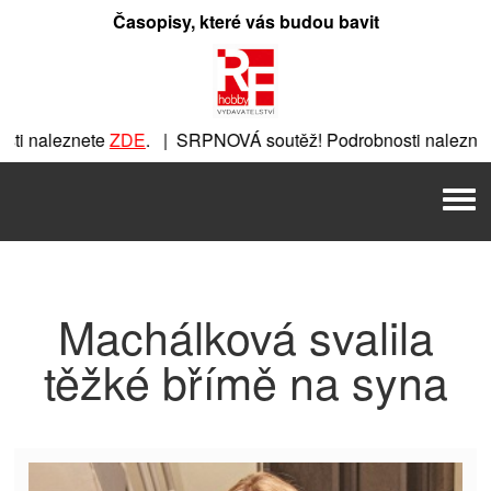
Přeskočit
Časopisy, které vás budou bavit
na
obsah
i naleznete
ZDE
. | SRPNOVÁ soutěž! Podrobnosti naleznete
ete
ZDE
. | SRPNOVÁ soutěž! Podrobnosti naleznete
ZDE
. | 
Men
| SRPNOVÁ soutěž! Podrobnosti naleznete
ZDE
. | SRPNOVÁ s
Machálková svalila
těžké břímě na syna