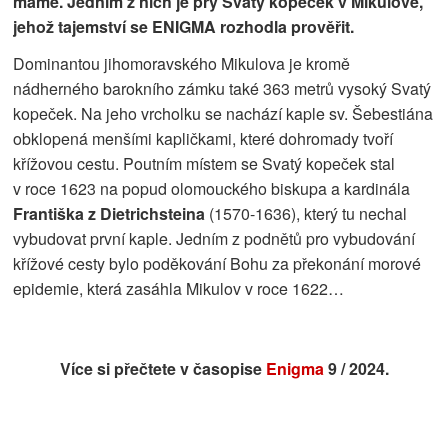
máme. Jedním z nich je prý Svatý kopeček v Mikulově,
jehož tajemství se ENIGMA rozhodla prověřit.
Dominantou jihomoravského Mikulova je kromě
nádherného barokního zámku také 363 metrů vysoký Svatý
kopeček. Na jeho vrcholku se nachází kaple sv. Šebestiána
obklopená menšími kapličkami, které dohromady tvoří
křížovou cestu. Poutním místem se Svatý kopeček stal
v roce 1623 na popud olomouckého biskupa a kardinála
Františka z Dietrichsteina
(1570-1636), který tu nechal
vybudovat první kaple. Jedním z podnětů pro vybudování
křížové cesty bylo poděkování Bohu za překonání morové
epidemie, která zasáhla Mikulov v roce 1622…
Více si přečtete v časopise
Enigma
9 / 2024.