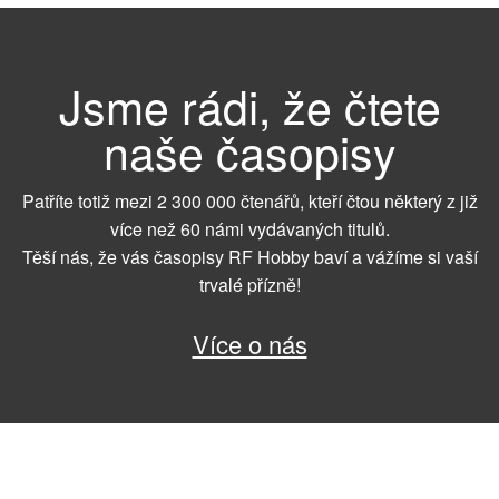
Jsme rádi, že čtete
naše časopisy
Patříte totiž mezi 2 300 000 čtenářů, kteří čtou některý z již
více než 60 námi vydávaných titulů.
Těší nás, že vás časopisy RF Hobby baví a vážíme si vaší
trvalé přízně!
Více o nás