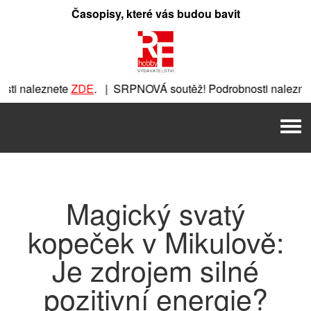
Přeskočit
Časopisy, které vás budou bavit
na
obsah
ti naleznete
ZDE
. | SRPNOVÁ soutěž! Podrobnosti naleznet
nete
ZDE
. | SRPNOVÁ soutěž! Podrobnosti naleznete
ZDE
. |
Men
 | SRPNOVÁ soutěž! Podrobnosti naleznete
ZDE
. | SRPNOVÁ 
Magický svatý
kopeček v Mikulově:
Je zdrojem silné
pozitivní energie?