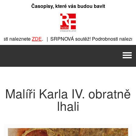
Přeskočit
Časopisy, které vás budou bavit
na
obsah
ti naleznete
ZDE
. | SRPNOVÁ soutěž! Podrobnosti naleznet
nete
ZDE
. | SRPNOVÁ soutěž! Podrobnosti naleznete
ZDE
. |
Men
 | SRPNOVÁ soutěž! Podrobnosti naleznete
ZDE
. | SRPNOVÁ 
Malíři Karla IV. obratně
lhali