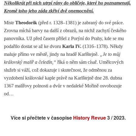
Několikrát při nich utrpí rány do obličeje, které ho poznamenají.
Kromě toho jeho záda zkřiví dvě onemocnění.
Mistr
Theodorik
(před r. 1328–1381) je zabraný do své práce.
Zrovna míchá barvy na další z obrazů, na nichž zachytí českého
panovníka. Už před časem přišel z Porýní do Prahy, kde se mu
podařilo dostat se až ke dvoru
Karla IV.
(1316–1378). Někdy
maluje přímo ve městě, jindy na hradě Karlštejně.
„Je to můj
královský malíř a čeledín,“
říká o něm sám císař. Umělcových
služeb si váží, což dokazuje i skutečnost, že odměnou za
vyzdobení královské kaple právě na Karlštejně dne 28. dubna
1367 malířovy polnosti a dvůr v nedaleké Mořině osvobozuje
…
od
Více si přečtete v časopise
History Revue
3 / 2023.