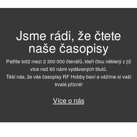
Jsme rádi, že čtete
naše časopisy
Patříte totiž mezi 2 300 000 čtenářů, kteří čtou některý z již
více než 60 námi vydávaných titulů.
Těší nás, že vás časopisy RF Hobby baví a vážíme si vaší
trvalé přízně!
Více o nás