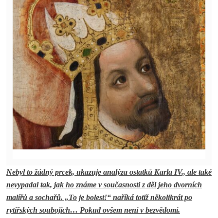
Nebyl to žádný prcek, ukazuje analýza ostatků Karla IV., ale také
nevypadal tak, jak ho známe v současnosti z děl jeho dvorních
malířů a sochařů. „To je bolest!“ naříká totiž několikrát po
rytířských soubojích… Pokud ovšem není v bezvědomí.