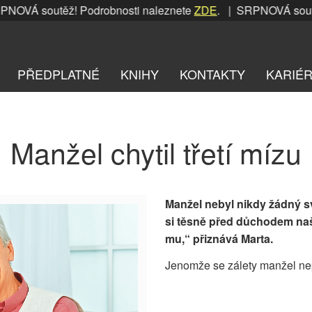
VÁ soutěž! Podrobnosti naleznete
ZDE
. | SRPNOVÁ soutěž!
PŘEDPLATNÉ
KNIHY
KONTAKTY
KARIÉ
Manžel chytil třetí mízu
Manžel nebyl nikdy žádný sv
si těsně před důchodem naše
mu,“ přiznává Marta.
Jenomže se zálety manžel nep