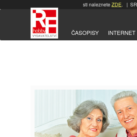
Přeskočit
SRPNOVÁ soutěž! Podrobnosti naleznete
ZDE
. | SRPNO
na
obsah
ČASOPISY
INTERNET