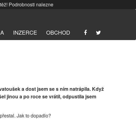
 Podrobnosti naleznete
ZDE
. | SRPNOVÁ soutěž! Podrobnost
RA
INZERCE
OBCHOD
atoušek a dost jsem se s ním natrápila. Když
l jinou a po roce se vrátil, odpustila jsem
řestal. Jak to dopadlo?