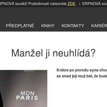
OVÁ soutěž! Podrobnosti naleznete
ZDE
. | SRPNOVÁ soutěž!
PŘEDPLATNÉ
KNIHY
KONTAKTY
KARIÉ
Manžel ji neuhlídá?
Krátce po porodu syna chvá
se snad její muž bát, že bud