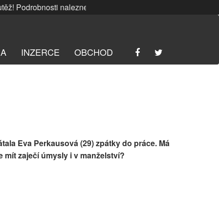
 Podrobnosti naleznete
ZDE
. | SRPNOVÁ soutěž! Podrobnost
RA
INZERCE
OBCHOD
tala Eva Perkausová (29) zpátky do práce. Má
e mít zaječí úmysly i v manželství?