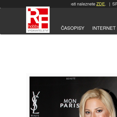
Přeskočit
SRPNOVÁ soutěž! Podrobnosti naleznete
ZDE
. | SRPN
na
obsah
ČASOPISY
INTERNET