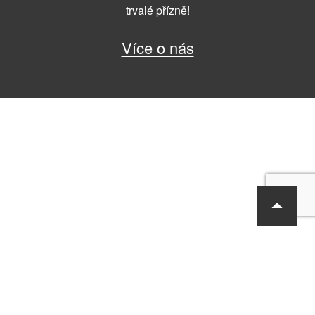
trvalé přízně!
Více o nás
RF Hobby s.r.o., Bohdalecká 6/1420, Praha 10, 101 00
tel.: 420 281 090 611, e-mail: sekretariat@rf-hobby.cz
Společnost je zapsaná v OR vedeném Městským soudem v Praze,
oddíl C, vložka 75215
Informace o zpracování osobních údajů
Všeobecné obchodní
podmínky