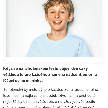
Když se na těhotenském testu objeví dvě čáky,
většinou to pro každého znamená nadšení, euforii a
těšení se na miminko.
Těhotenství by mělo být pro každou ženu radostné, plné
těšení se na nejkrásnější období živo- ta, na příchod té
nejbližší bytosti na světě. Jenže ne vždy jde vše podle
plánu a zrovna v mém případě mi zjištění, že konečně