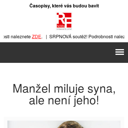
Přeskočit
Časopisy, které vás budou bavit
na
obsah
sti naleznete
ZDE
. | SRPNOVÁ soutěž! Podrobnosti nalezn
znete
ZDE
. | SRPNOVÁ soutěž! Podrobnosti naleznete
ZDE
. 
Men
. | SRPNOVÁ soutěž! Podrobnosti naleznete
ZDE
. | SRPNOVÁ
Manžel miluje syna,
ale není jeho!