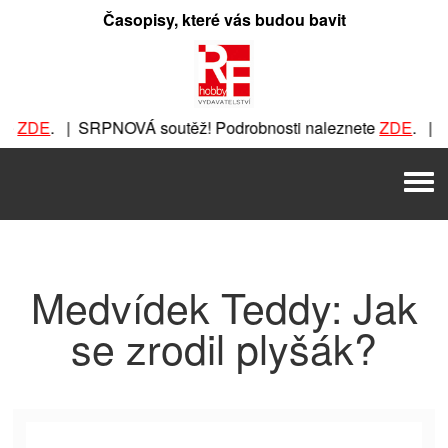
Přeskočit
Časopisy, které vás budou bavit
na
obsah
e
ZDE
. | SRPNOVÁ soutěž! Podrobnosti naleznete
ZDE
. | SR
SRPNOVÁ soutěž! Podrobnosti naleznete
ZDE
. | SRPNOVÁ so
Men
outěž! Podrobnosti naleznete
ZDE
. | SRPNOVÁ soutěž! Pod
Medvídek Teddy: Jak
se zrodil plyšák?