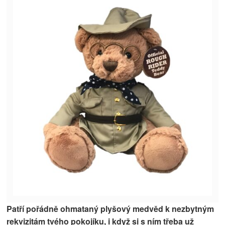
Patří pořádně ohmataný plyšový medvěd k nezbytným
rekvizitám tvého pokojíku, i když si s ním třeba už