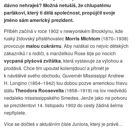
dávno nehraješ? Možná netušíš, že chlupatému
parťákovi, který ti dělá společnost, propůjčil svoje
jméno sám americký prezident.
Příběh začíná v roce 1902 v newyorském Brooklynu, kde
ruský židovský přistěhovalec
Morris Michtom
(1870–1938)
provozuje
malou cukrárnu
. Aby nalákal co nejvíc dětských
zákazníků i s rodiči, s manželkou Rose šije po nocích
vycpaná plyšová zvířátka
, která vystavuje za výlohou a
prodává. Chce tím upoutat kolemjdoucí a přimět je
k návštěvě svého obchodu. Guvernér Mississippi Andrew
H. Longino (1854–1942) tou dobou pozve americkou hlavu
státu
Theodora Roosevelta
(1858–1919) na lov medvědů
nedaleko mississippského Smedes. Jenže jako na potvoru
se prezidentovi 14. listopadu 1902 do cesty žádná šelma
nepřiplete.
Více se dočteš v aktuálním čísle Juniora, který je právě…