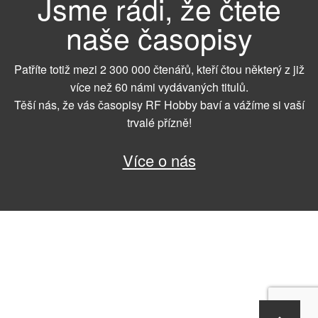
Jsme rádi, že čtete
naše časopisy
Patříte totiž mezi 2 300 000 čtenářů, kteří čtou některý z již
více než 60 námi vydávaných titulů.
Těší nás, že vás časopisy RF Hobby baví a vážíme si vaší
trvalé přízně!
Více o nás