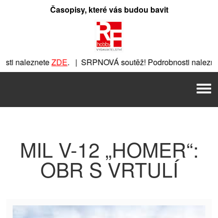
Přeskočit
Časopisy, které vás budou bavit
na
obsah
ti naleznete
ZDE
. | SRPNOVÁ soutěž! Podrobnosti nalezne
nete
ZDE
. | SRPNOVÁ soutěž! Podrobnosti naleznete
ZDE
. |
Men
 | SRPNOVÁ soutěž! Podrobnosti naleznete
ZDE
. | SRPNOVÁ 
MIL V-12 „HOMER“:
OBR S VRTULÍ