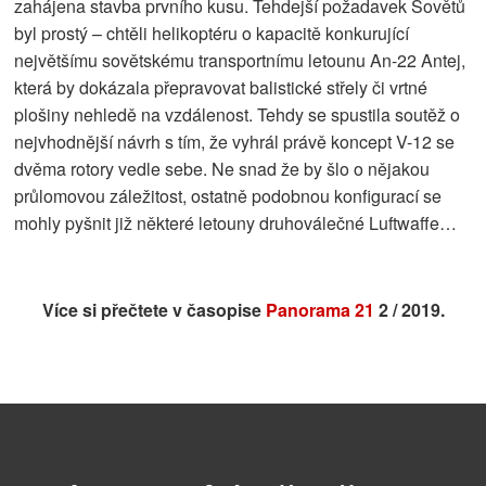
zahájena stavba prvního kusu. Tehdejší požadavek Sovětů
byl prostý – chtěli helikoptéru o kapacitě konkurující
největšímu sovětskému transportnímu letounu An-22 Antej,
která by dokázala přepravovat balistické střely či vrtné
plošiny nehledě na vzdálenost. Tehdy se spustila soutěž o
nejvhodnější návrh s tím, že vyhrál právě koncept V-12 se
dvěma rotory vedle sebe. Ne snad že by šlo o nějakou
průlomovou záležitost, ostatně podobnou konfigurací se
mohly pyšnit již některé letouny druhoválečné Luftwaffe…
Více si přečtete v časopise
Panorama 21
2 / 2019.